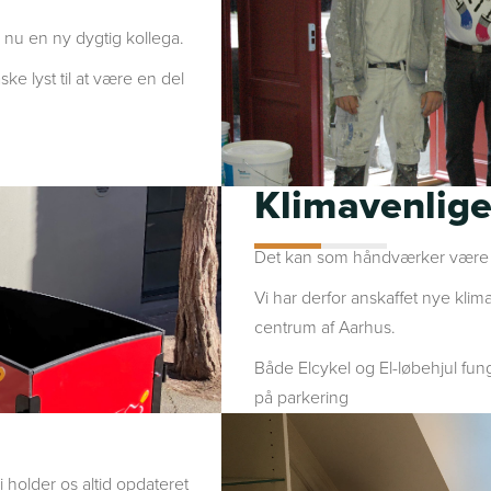
 nu en ny dygtig kollega.
e lyst til at være en del
Klimavenlige
Det kan som håndværker være sv
Vi har derfor anskaffet nye klima
centrum af Aarhus.
Både Elcykel og El-løbehjul fung
på parkering
i holder os altid opdateret