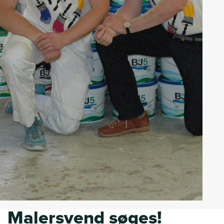
Malersvend søges!