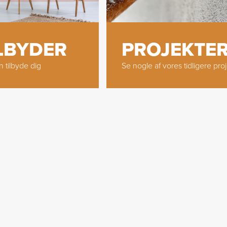
ILBYDER
PROJEKTE
n tilbyde dig
Se nogle af vores tidligere pro