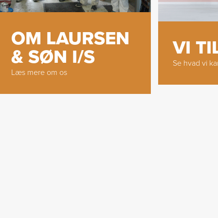
OM LAURSEN
VI T
& SØN I/S
Se hvad vi ka
Læs mere om os