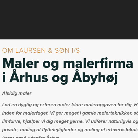
OM LAURSEN & SØN I/S
Maler og malerfirma
i Århus og Åbyhøj
Alsidig maler
Lad en dygtig og erfaren maler klare maleropgaven for dig. Ho
inden for malerfaget. Vi gør meget i gamle malerteknikker, så
limfarve, hjælper vi dig meget gerne. Vi udfører naturligvis
private, maling af flyttelejligheder og maling af erhvervsloka
kører også udenfor Århus .