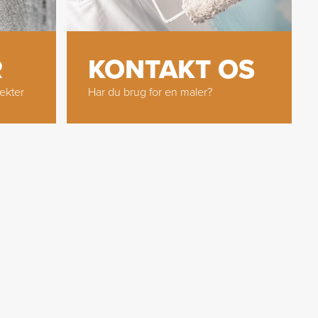
KONTAKT OS
R
Har du brug for en maler?
jekter